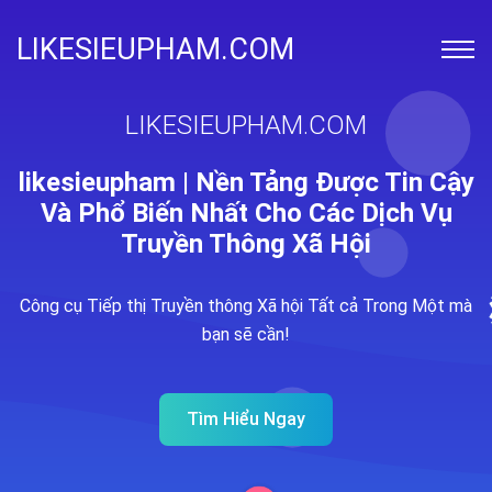
LIKESIEUPHAM.COM
LIKESIEUPHAM.COM
likesieupham | Nền Tảng Được Tin Cậy
Và Phổ Biến Nhất Cho Các Dịch Vụ
Truyền Thông Xã Hội
Công cụ Tiếp thị Truyền thông Xã hội Tất cả Trong Một mà
bạn sẽ cần!
Tìm Hiểu Ngay