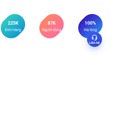
225
K
87
K
100
%
Đơn hàng
Người dùng
Hài lòng
Liên hệ