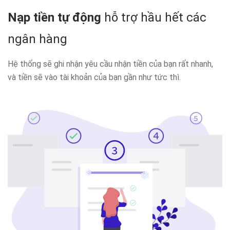
Nạp tiền tự động
hỗ trợ hầu hết các
ngân hàng
Hệ thống sẽ ghi nhận yêu cầu nhận tiền của bạn rất nhanh,
và tiền sẽ vào tài khoản của bạn gần như tức thì.