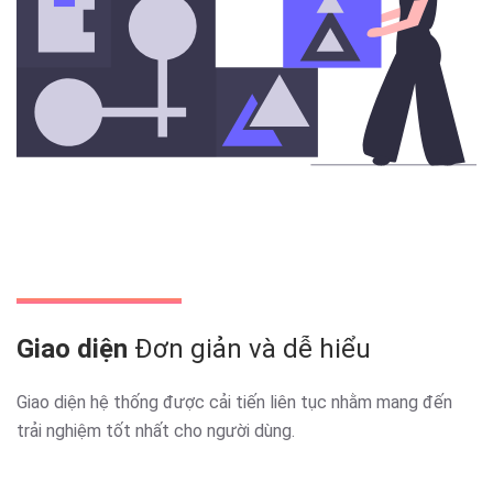
❆
Giao diện
Đơn giản và dễ hiểu
Giao diện hệ thống được cải tiến liên tục nhằm mang đến
trải nghiệm tốt nhất cho người dùng.