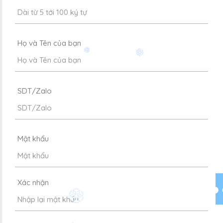
Họ và Tên của bạn
❅
❅
SDT/Zalo
Mật khẩu
Xác nhận
❆