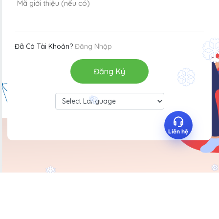
Mã giới thiệu (nếu có)
Zalo
Đã Có Tài Khoản?
Đăng Nhập
Đăng Ký
❆
❅
❆
Powered by
Liên hệ
❅
❅