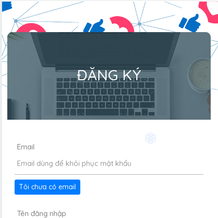
ĐĂNG KÝ
❆
Email
Tôi chưa có email
Tên đăng nhập